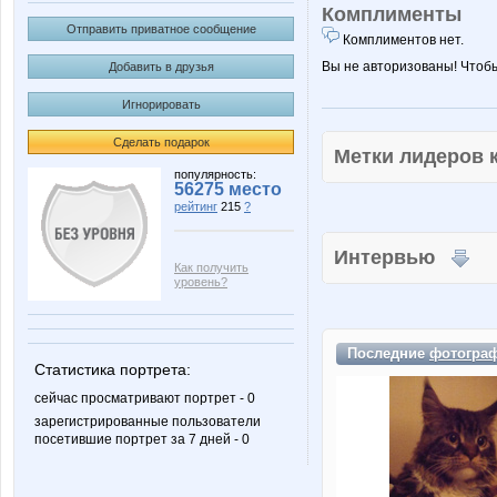
Комплименты
Отправить приватное сообщение
Комплиментов нет.
Вы не авторизованы! Чтоб
Добавить в друзья
Игнорировать
Сделать подарок
Метки лидеров
популярность:
56275 место
рейтинг
215
?
Интервью
Как получить
уровень?
Последние
фотогра
Статистика портрета:
сейчас просматривают портрет - 0
зарегистрированные пользователи
посетившие портрет за 7 дней - 0