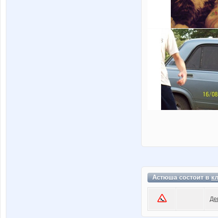
Астюша состоит в
к
Де